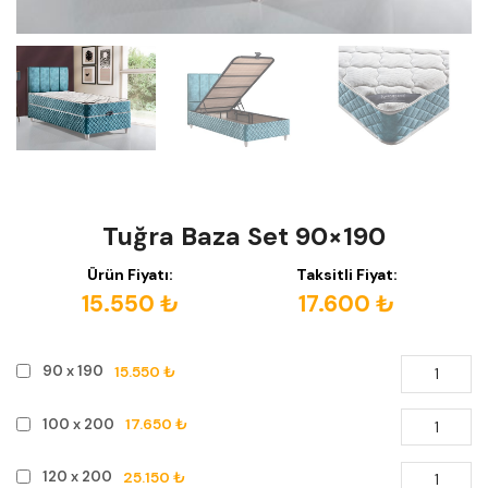
Tuğra Baza Set 90×190
Ürün Fiyatı:
Taksitli Fiyat:
15.550 ₺
17.600 ₺
15.550 ₺
90 x 190
17.650 ₺
100 x 200
25.150 ₺
120 x 200