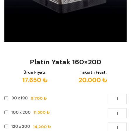
Platin Yatak 160×200
Ürün Fiyatı:
Taksitli Fiyat:
17.650 ₺
20.000 ₺
9.700 ₺
90 x 190
11.500 ₺
100 x 200
14.200 ₺
120 x 200