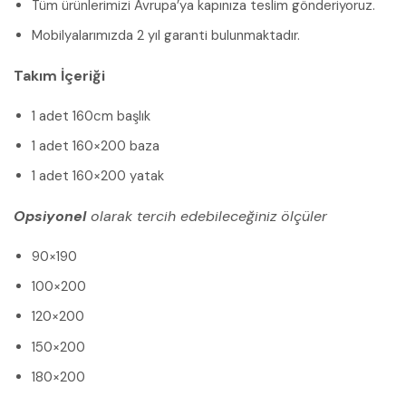
Tüm ürünlerimizi Avrupa’ya kapınıza teslim gönderiyoruz.
Mobilyalarımızda 2 yıl garanti bulunmaktadır.
Takım İçeriği
1 adet 160cm başlık
1 adet 160×200 baza
1 adet 160×200 yatak
Opsiyonel
olarak tercih edebileceğiniz ölçüler
90×190
100×200
120×200
150×200
180×200