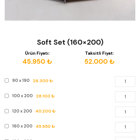
Soft Set (160×200)
Ürün Fiyatı:
Taksitli Fiyat:
45.950 ₺
52.000 ₺
26.300 ₺
90 x 190
28.100 ₺
100 x 200
40.200 ₺
120 x 200
45.950 ₺
160 x 200