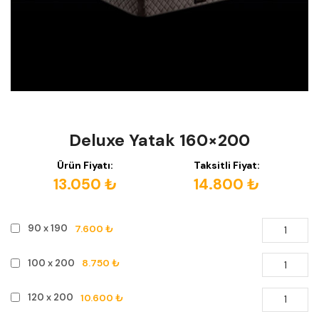
Deluxe Yatak 160×200
Ürün Fiyatı:
Taksitli Fiyat:
13.050 ₺
14.800 ₺
7.600 ₺
90 x 190
8.750 ₺
100 x 200
10.600 ₺
120 x 200