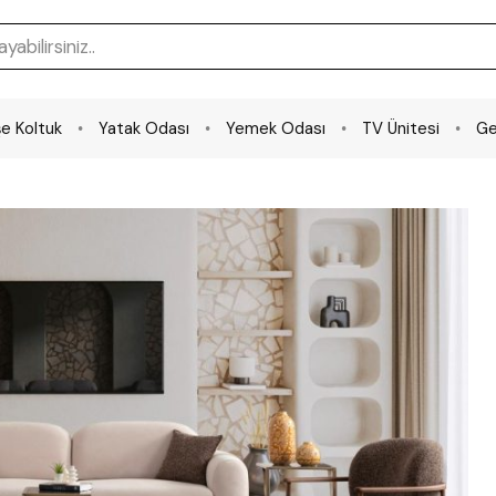
e Koltuk
Yatak Odası
Yemek Odası
TV Ünitesi
Ge