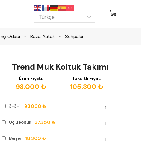
nç Odası
Baza-Yatak
Sehpalar
Trend Muk Koltuk Takımı
Ürün Fiyatı:
Taksitli Fiyat:
93.000 ₺
105.300 ₺
93.000 ₺
3+3+1
37.350 ₺
Üçlü Koltuk
18.300 ₺
Berjer