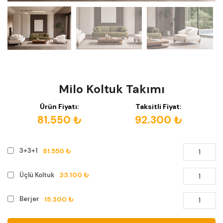
Milo Koltuk Takımı
Ürün Fiyatı:
Taksitli Fiyat:
81.550 ₺
92.300 ₺
81.550 ₺
3+3+1
33.100 ₺
Üçlü Koltuk
15.300 ₺
Berjer