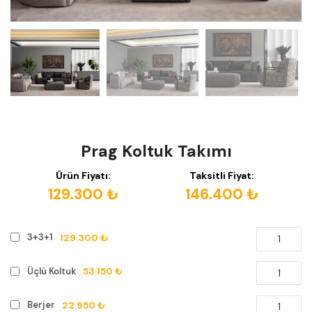
Prag Koltuk Takımı
Ürün Fiyatı:
Taksitli Fiyat:
129.300 ₺
146.400 ₺
129.300 ₺
3+3+1
53.150 ₺
Üçlü Koltuk
22.950 ₺
Berjer