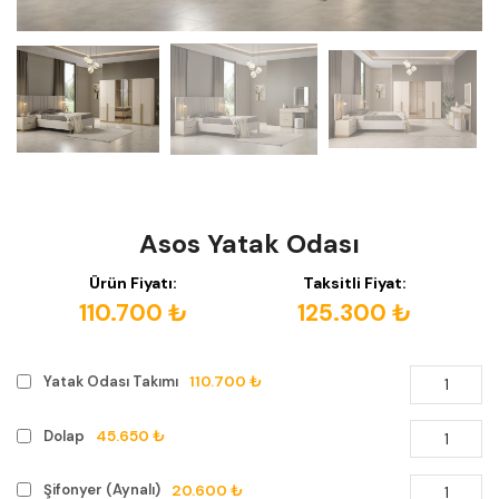
Asos Yatak Odası
Ürün Fiyatı:
Taksitli Fiyat:
110.700 ₺
125.300 ₺
110.700 ₺
Yatak Odası Takımı
45.650 ₺
Dolap
20.600 ₺
Şifonyer (Aynalı)