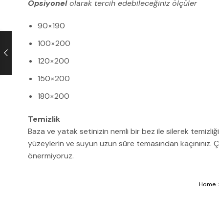
Opsiyonel
olarak tercih edebileceğiniz ölçüler
90×190
100×200
120×200
150×200
180×200
Temizlik
Baza ve yatak setinizin nemli bir bez ile silerek temizli
yüzeylerin ve suyun uzun süre temasından kaçınınız. Çam
önermiyoruz.
Home