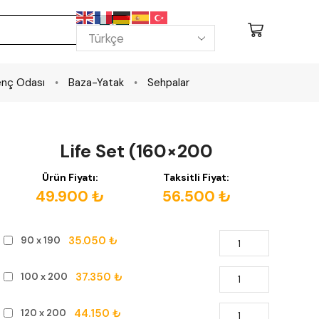
nç Odası
Baza-Yatak
Sehpalar
Life Set (160×200
Ürün Fiyatı:
Taksitli Fiyat:
49.900 ₺
56.500 ₺
35.050 ₺
90 x 190
37.350 ₺
100 x 200
44.150 ₺
120 x 200