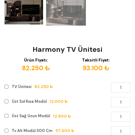
Harmony TV Ünitesi
Ürün Fiyatı:
Taksitli Fiyat:
82.250 ₺
93.100 ₺
82.250 ₺
TV Ünitesi
12.000 ₺
Üst Sol Kısa Modül
12.800 ₺
Üst Sağ Uzun Modül
57.400 ₺
Tv Alt Modül 300 Cm