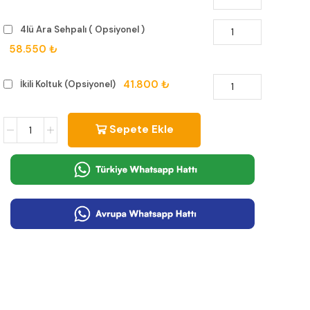
4lü Ara Sehpalı ( Opsiyonel )
58.550 ₺
41.800 ₺
İkili Koltuk (Opsiyonel)
Sepete Ekle