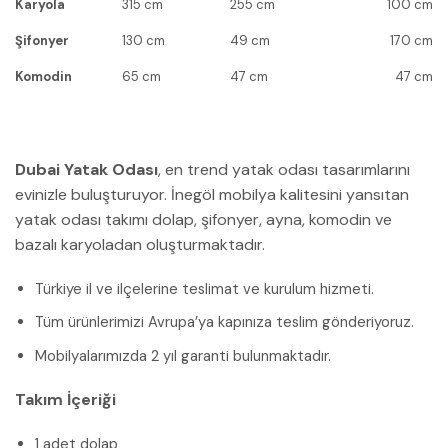
Karyola
315 cm
255 cm
100 cm
Şifonyer
130 cm
49 cm
170 cm
Komodin
65 cm
47 cm
47 cm
Dubai Yatak Odası
, en trend yatak odası tasarımlarını
evinizle buluşturuyor. İnegöl mobilya kalitesini yansıtan
yatak odası takımı dolap, şifonyer, ayna, komodin ve
bazalı karyoladan oluşturmaktadır.
Türkiye il ve ilçelerine teslimat ve kurulum hizmeti.
Tüm ürünlerimizi Avrupa’ya kapınıza teslim gönderiyoruz.
Mobilyalarımızda 2 yıl garanti bulunmaktadır.
Takım İçeriği
1 adet dolap