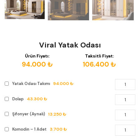
Viral Yatak Odası
Ürün Fiyatı:
Taksitli Fiyat:
94.000 ₺
106.400 ₺
94.000 ₺
Yatak Odası Takımı
43.300 ₺
Dolap
13.250 ₺
Şifonyer (Aynalı)
3.700 ₺
Komodin – 1 Adet