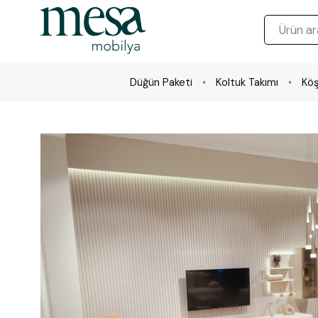
Düğün Paketi
Koltuk Takımı
Köş