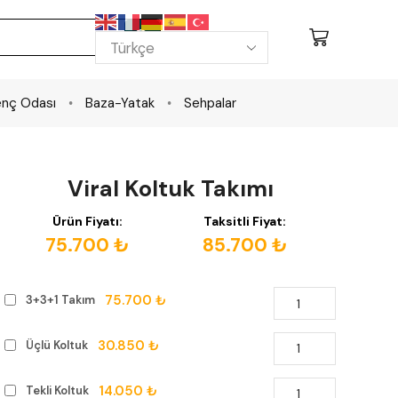
nç Odası
Baza-Yatak
Sehpalar
Viral Koltuk Takımı
Ürün Fiyatı:
Taksitli Fiyat:
75.700 ₺
85.700 ₺
75.700 ₺
3+3+1 Takım
30.850 ₺
Üçlü Koltuk
14.050 ₺
Tekli Koltuk