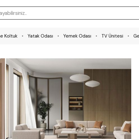
e Koltuk
Yatak Odası
Yemek Odası
TV Ünitesi
Ge